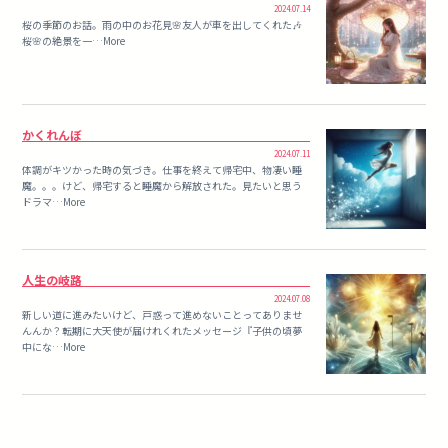
2024.07.14
桜の季節のお話。雨の中のお花見🌸友人が車を出してくれた🎶
桜🌸の絶景を一…More
かくれんぼ
2024.07.11
体調がキツかった時の気づき。仕事を終えて帰宅中、物凄い睡
魔。。。けど、帰宅すると睡魔から解放された。見たいと思う
ドラマ…More
人生の岐路
2024.07.08
新しい道に進みたいけど、戸惑って進めないことってありませ
んんか？転期に大天使が届けれくれたメッセージ『子供の頃夢
中にな…More