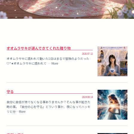
オオムラサキが運んできてくれた贈り物
2026.07.12
オオムラサキに誘われて動いた1日はまるで冒険のようだった
♡*⚫︎オオムラサキに誘われて …More
守る
2024.08.14
自分に自信が持てなくなる事ありませんか？そんな事が起きた
時の事。『自分の心を守る』どういう事か、夜になってハッキ
リと分…More