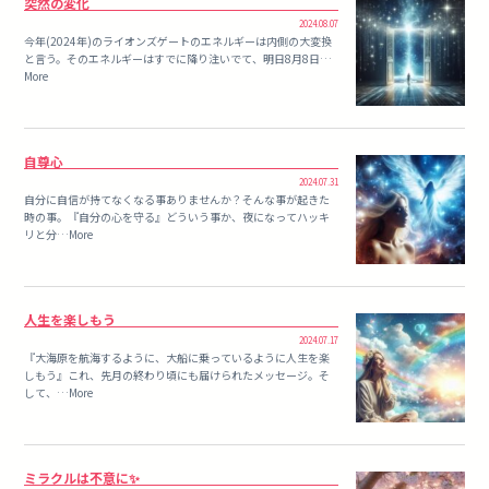
突然の変化
2024.08.07
今年(2024年)のライオンズゲートのエネルギーは内側の大変換
と言う。そのエネルギーはすでに降り注いでて、明日8月8日…
More
自尊心
2024.07.31
自分に自信が持てなくなる事ありませんか？そんな事が起きた
時の事。『自分の心を守る』どういう事か、夜になってハッキ
リと分…More
人生を楽しもう
2024.07.17
『大海原を航海するように、大船に乗っているように人生を楽
しもう』これ、先月の終わり頃にも届けられたメッセージ。そ
して、…More
ミラクルは不意に✨