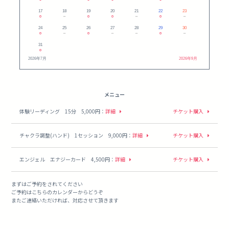
17
18
19
20
21
22
23
○
－
○
○
－
○
－
24
25
26
27
28
29
30
○
－
○
－
－
○
－
31
○
2026年7月
2026年9月
メニュー
体験リーディング 15分 5,000円
：
詳細
チケット購入
チャクラ調整(ハンド) 1セッション 9,000円
：
詳細
チケット購入
エンジェル エナジーカード 4,500円
：
詳細
チケット購入
まずはご予約をされてください
ご予約はこちらのカレンダーからどうぞ
またご連絡いただければ、対応させて頂きます