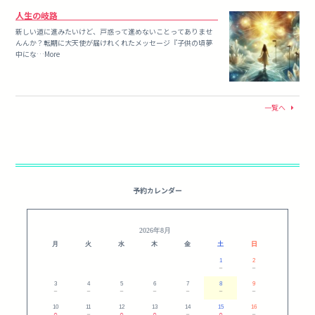
人生の岐路
新しい道に進みたいけど、戸惑って進めないことってありませ
んんか？転期に大天使が届けれくれたメッセージ『子供の頃夢
中にな…More
一覧へ
予約カレンダー
2026年8月
月
火
水
木
金
土
日
1
2
－
－
3
4
5
6
7
8
9
－
－
－
－
－
－
－
10
11
12
13
14
15
16
○
－
○
○
－
○
－