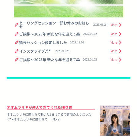
ヒーリングセッション一部お休みのお知ら
More
2025.08.24
せ
ご挨拶〜2025年 新たな年を迎えて🌅
More
2025.01.02
延長セッション設定しました
More
2024.11.01
インスタライブ♬*ﾟ
More
2023.03.24
ご挨拶〜2023年 新たな年を迎えて🌅
More
2023.01.02
オオムラサキが運んできてくれた贈り物
オオムラサキに誘われて動いた1日はまるで冒険のようだった
♡*⚫︎オオムラサキに誘われて …More