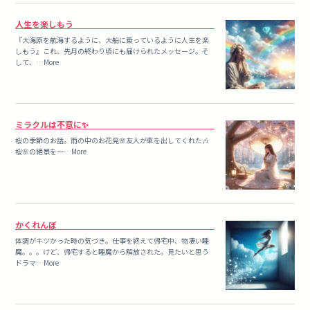
人生を楽しもう
『大海原を航海するように、大船に乗っているように人生を楽
しもう』これ、先月の終わり頃にも届けられたメッセージ。そ
して、…More
ミラクルは不意に✨
桜の季節のお話。雨の中のお花見🌸友人が車を出してくれた🎶
桜🌸の絶景を一…More
かくれんぼ
体調がキツかった時の気づき。仕事を終えて帰宅中、物凄い睡
魔。。。けど、帰宅すると睡魔から解放された。見たいと思う
ドラマ…More