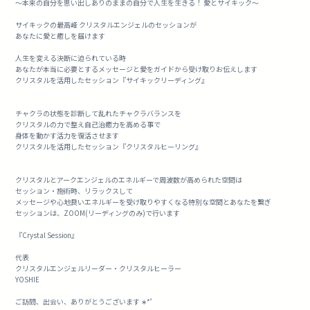
～本来の自分を思い出しありのままの自分で人生を生きる！ 愛とサイキック～
サイキックの最高峰 クリスタルエンジェルのセッションが
あなたに愛と癒しを届けます
人生を変える決断に迫られている時
あなたが本当に必要とするメッセージと愛をガイドから受け取りお伝えします
クリスタルを活用したセッション『サイキックリーディング』
チャクラの状態を診断して乱れたチャクラバランスを
クリスタルの力で整え自己治癒力を高める事で
身体を動かす活力を復活させます
クリスタルを活用したセッション『クリスタルヒーリング』
クリスタルとアークエンジェルのエネルギーで周波数が高められた空間は
セッション・施術時、リラックスして
メッセージや心地良いエネルギーを受け取りやすくなる特別な空間とあなたを繋ぎ
セッションは、ZOOM(リーディングのみ)で行います
『Crystal Session』
代表
クリスタルエンジェルリーダー・クリスタルヒーラー
YOSHIE
ご訪問、出会い、ありがとうございます ∗*ﾟ