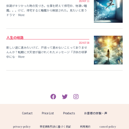
2024.07.11
体調がキツかった時の気づき。仕事を終えて帰宅中、物凄い睡
魔。。。けど、帰宅すると睡魔から解放された。見たいと思う
ドラマ…More
人生の岐路
2024.07.08
新しい道に進みたいけど、戸惑って進めないことってありませ
んんか？転期に大天使が届けれくれたメッセージ『子供の頃夢
中にな…More
Contact
Price List
Products
お客様の体験・声
privacy-policy
特定商取引法に基づく表記
利用規約
cancel-policy