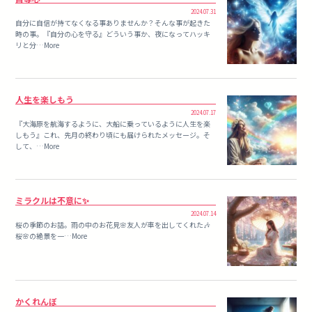
2024.07.31
自分に自信が持てなくなる事ありませんか？そんな事が起きた
時の事。『自分の心を守る』どういう事か、夜になってハッキ
リと分…More
人生を楽しもう
2024.07.17
『大海原を航海するように、大船に乗っているように人生を楽
しもう』これ、先月の終わり頃にも届けられたメッセージ。そ
して、…More
ミラクルは不意に✨
2024.07.14
桜の季節のお話。雨の中のお花見🌸友人が車を出してくれた🎶
桜🌸の絶景を一…More
かくれんぼ