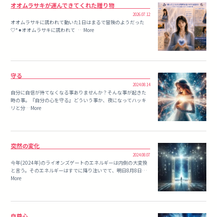
オオムラサキが運んできてくれた贈り物
2026.07.12
オオムラサキに誘われて動いた1日はまるで冒険のようだった
♡*⚫︎オオムラサキに誘われて …More
守る
2024.08.14
自分に自信が持てなくなる事ありませんか？そんな事が起きた
時の事。『自分の心を守る』どういう事か、夜になってハッキ
リと分…More
突然の変化
2024.08.07
今年(2024年)のライオンズゲートのエネルギーは内側の大変換
と言う。そのエネルギーはすでに降り注いでて、明日8月8日…
More
自尊心