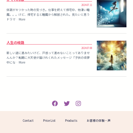
2024.07.11
体調がキツかった時の気づき。仕事を終えて帰宅中、物凄い睡
魔。。。けど、帰宅すると睡魔から解放された。見たいと思う
ドラマ…More
人生の岐路
2024.07.08
新しい道に進みたいけど、戸惑って進めないことってありませ
んんか？転期に大天使が届けれくれたメッセージ『子供の頃夢
中にな…More
Contact
Price List
Products
お客様の体験・声