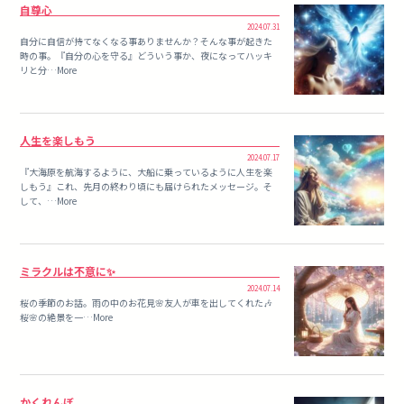
自尊心
2024.07.31
自分に自信が持てなくなる事ありませんか？そんな事が起きた
時の事。『自分の心を守る』どういう事か、夜になってハッキ
リと分…More
人生を楽しもう
2024.07.17
『大海原を航海するように、大船に乗っているように人生を楽
しもう』これ、先月の終わり頃にも届けられたメッセージ。そ
して、…More
ミラクルは不意に✨
2024.07.14
桜の季節のお話。雨の中のお花見🌸友人が車を出してくれた🎶
桜🌸の絶景を一…More
かくれんぼ