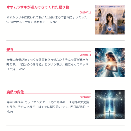
オオムラサキが運んできてくれた贈り物
2026.07.12
オオムラサキに誘われて動いた1日はまるで冒険のようだった
♡*⚫︎オオムラサキに誘われて …More
守る
2024.08.14
自分に自信が持てなくなる事ありませんか？そんな事が起きた
時の事。『自分の心を守る』どういう事か、夜になってハッキ
リと分…More
突然の変化
2024.08.07
今年(2024年)のライオンズゲートのエネルギーは内側の大変換
と言う。そのエネルギーはすでに降り注いでて、明日8月8日…
More