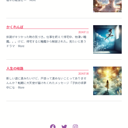
かくれんぼ
2024.07.11
体調がキツかった時の気づき。仕事を終えて帰宅中、物凄い睡
魔。。。けど、帰宅すると睡魔から解放された。見たいと思う
ドラマ…More
人生の岐路
2024.07.08
新しい道に進みたいけど、戸惑って進めないことってありませ
んんか？転期に大天使が届けれくれたメッセージ『子供の頃夢
中にな…More