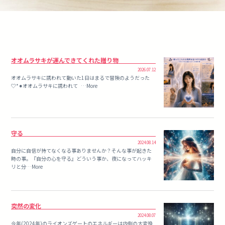
オオムラサキが運んできてくれた贈り物
2026.07.12
オオムラサキに誘われて動いた1日はまるで冒険のようだった
♡*⚫︎オオムラサキに誘われて …More
守る
2024.08.14
自分に自信が持てなくなる事ありませんか？そんな事が起きた
時の事。『自分の心を守る』どういう事か、夜になってハッキ
リと分…More
突然の変化
2024.08.07
今年(2024年)のライオンズゲートのエネルギーは内側の大変換