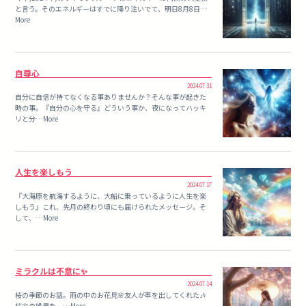
と言う。そのエネルギーはすでに降り注いでて、明日8月8日…
More
自尊心
2024.07.31
自分に自信が持てなくなる事ありませんか？そんな事が起きた
時の事。『自分の心を守る』どういう事か、夜になってハッキ
リと分…More
人生を楽しもう
2024.07.17
『大海原を航海するように、大船に乗っているように人生を楽
しもう』これ、先月の終わり頃にも届けられたメッセージ。そ
して、…More
ミラクルは不意に✨
2024.07.14
桜の季節のお話。雨の中のお花見🌸友人が車を出してくれた🎶
桜🌸の絶景を一…More