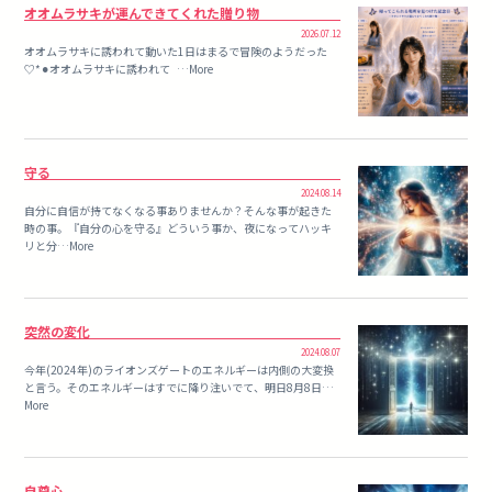
オオムラサキが運んできてくれた贈り物
2026.07.12
オオムラサキに誘われて動いた1日はまるで冒険のようだった
♡*⚫︎オオムラサキに誘われて …More
守る
2024.08.14
自分に自信が持てなくなる事ありませんか？そんな事が起きた
時の事。『自分の心を守る』どういう事か、夜になってハッキ
リと分…More
突然の変化
2024.08.07
今年(2024年)のライオンズゲートのエネルギーは内側の大変換
と言う。そのエネルギーはすでに降り注いでて、明日8月8日…
More
自尊心