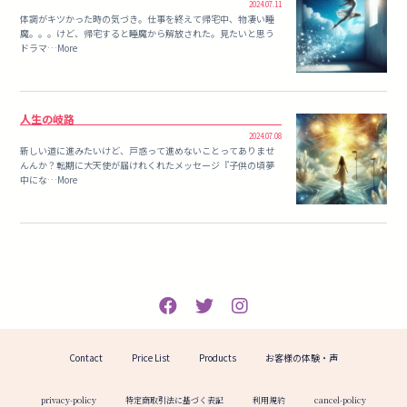
2024.07.11
体調がキツかった時の気づき。仕事を終えて帰宅中、物凄い睡
魔。。。けど、帰宅すると睡魔から解放された。見たいと思う
ドラマ…More
人生の岐路
2024.07.08
新しい道に進みたいけど、戸惑って進めないことってありませ
んんか？転期に大天使が届けれくれたメッセージ『子供の頃夢
中にな…More
Contact
Price List
Products
お客様の体験・声
privacy-policy
特定商取引法に基づく表記
利用規約
cancel-policy