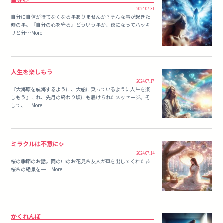
2024.07.31
自分に自信が持てなくなる事ありませんか？そんな事が起きた
時の事。『自分の心を守る』どういう事か、夜になってハッキ
リと分…More
人生を楽しもう
2024.07.17
『大海原を航海するように、大船に乗っているように人生を楽
しもう』これ、先月の終わり頃にも届けられたメッセージ。そ
して、…More
ミラクルは不意に✨
2024.07.14
桜の季節のお話。雨の中のお花見🌸友人が車を出してくれた🎶
桜🌸の絶景を一…More
かくれんぼ