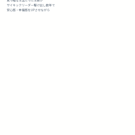
真っ暗な生活だった主婦が
サイキックリーダー駆け出し数年で
安心感・幸福感をUPさせながら
自分のサロンを持ち維持している経験。
その経験から得られたお話を！
と考えています。
どんな内容にしようかと
聞かれる皆さんに喜んでいただけるものになるよう
ワクワクしながら思案しているところです
気になる♬*ﾟと思われた方は
お問い合わせフォーム
よりご連絡くださいね
《お問い合わせ》
A.S.G.(Angel Soul Garden)
YOSHIE