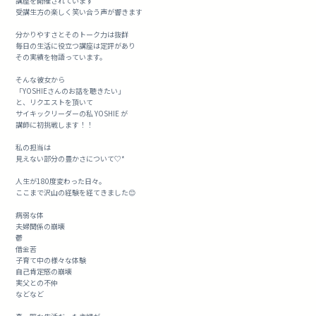
講座を開催されています
受講生方の楽しく笑い合う声が響きます
分かりやすさとそのトーク力は抜群
毎日の生活に役立つ講座は定評があり
その実績を物語っています。
そんな彼女から
「YOSHIEさんのお話を聴きたい」
と、リクエストを頂いて
サイキックリーダーの私 YOSHIE が
講師に初挑戦します！！
私の担当は
見えない部分の豊かさについて♡*
人生が180度変わった日々。
ここまで沢山の経験を経てきました😊
病弱な体
夫婦関係の崩壊
鬱
借金苦
子育て中の様々な体験
自己肯定感の崩壊
実父との不仲
などなど