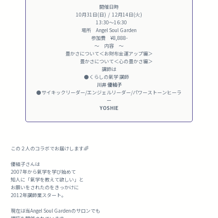
開催日時
10月31日(日) / 12月14日(火)
13:30〜16:30
場所 Angel Soul Garden
参加費 ¥8,888-
〜 内容 〜
豊かさについて＜お財布金運アップ編＞
豊かさについて＜心の豊かさ編＞
講師は
●くらしの氣学 講師
川井 優結子
●サイキックリーダー/エンジェルリーダー/パワーストーンヒーラ
ー
YOSHIE
この２人のコラボでお届けします🌈
優結子さんは
2007年から氣学を学び始めて
知人に「氣学を教えて欲しい」と
お願いをされたのをきっかけに
2012年講師業スタート。
現在は当Angel Soul Gardenのサロンでも