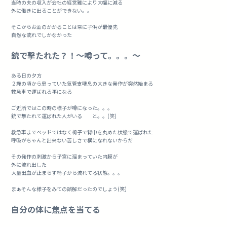
当時の夫の収入が会社の経営難により大幅に減る
外に働きに出ることができない。。
そこからお金のかかることは常に子供が最優先
自然な流れでしかなかった
銃で撃たれた？！〜噂って。。。〜
ある日の夕方
２歳の頃から患っていた気管支喘息の大きな発作が突然始まる
救急車で運ばれる事になる
ご近所ではこの時の様子が噂になった。。。
銃で撃たれて運ばれた人がいる と。。(笑)
救急車までベッドではなく椅子で背中を丸めた状態で運ばれた
呼吸がちゃんと出来ない苦しさで横になれないからだ
その発作の刺激から子宮に溜まっていた内膜が
外に流れ出した
大量出血が止まらず椅子から流れてる状態。。。
まぁそんな様子をみての誤解だったのでしょう(笑)
自分の体に焦点を当てる