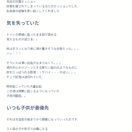
先日の対面セッション
体調を崩されてしまっている方とのセッションでした
私自身の経験を思い起こしてくれました
気を失っていた
トイレの便器に座ったまま目が覚める
見えるものが逆さま。。
体はダランとなり床に頭が着きそうな状態だった。。。
ハッ！！！
そういえば凄い出血が止まらなくて。。。
頭の中心からジーンとする重たい磁力のようなものに
体をひっぱられる感覚・・ヤバイ・・・やばい。。。
そこで記憶は途切れていた
時折起こっていた大量出血
この頃は頻繁に起こるようになっていた
子宮内膜症。。
いつも子供が最優先
それは生活苦の始まりから顕著になっていったのです
３人目の子が年子でお腹に入る