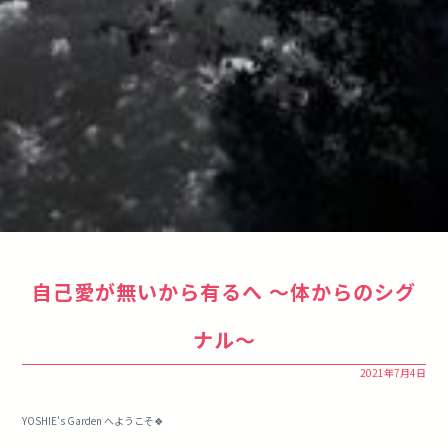
自己愛が無いから有るへ 〜体からのシグ
ナル〜
2021年7月4日
YOSHIE's Garden へようこそ🍀