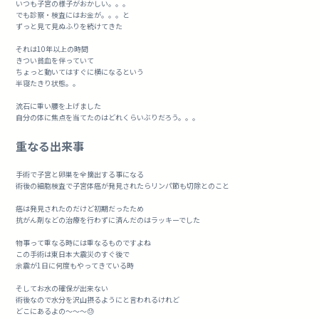
いつも子宮の様子がおかしい。。。
でも診察・検査にはお金が。。。と
ずっと見て見ぬふりを続けてきた
それは10年以上の時間
きつい貧血を伴っていて
ちょっと動いてはすぐに横になるという
半寝たきり状態。。
流石に重い腰を上げました
自分の体に焦点を当てたのはどれくらいぶりだろう。。。
重なる出来事
手術で子宮と卵巣を全摘出する事になる
術後の細胞検査で子宮体癌が発見されたらリンパ節も切除とのこと
癌は発見されたのだけど初期だったため
抗がん剤などの治療を行わずに済んだのはラッキーでした
物事って重なる時には重なるものですよね
この手術は東日本大震災のすぐ後で
余震が1日に何度もやってきている時
そしてお水の確保が出来ない
術後なので水分を沢山摂るようにと言われるけれど
どこにあるよの〜〜〜😓