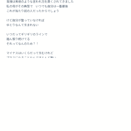
我慢は美徳のような言われ方を良くされてきました
私の母がその典型で いつでも自分は一番最後
これが当たり前の人だったからでしょう
けど自分が整っていなければ
ゆとりなんて生まれない
いつだってギリギリのラインで
踏ん張り続けてる
それってなんのため？！
マイナスはいくらだって生むけれど
プラスになることなんてほとんど無い
もっと早く気づけよ〜私(笑)
これってきっとタイミングもあるのでしょう
私にとっての気付くタイミング
自己愛を持てるようになった
自分を大切にすることを
自己愛を満たすことを
よくハイヤーセルフやガイドやエンジェルから
伝えられてきました
私の中には全く存在しなかった事だったから。。。