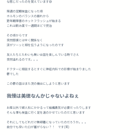
な感じだったのを覚えています😅
隔週の定期検査になった頃
ホルモンのバランスの崩れから
更年期障害のホットフラッシュが始まる
これは飲み薬で一週間ほどで完治
その頃からです
突然感情とは全く関係なく
涙がツーッと頬を伝うようになったのです
友人たちとたわいも無い会話を楽しんでいる時でさえ
突然溢れるのです。。。
ドクターに相談するとすぐに神経内科での診療が始まりました
鬱でした
この鬱の話はまた次の機会にしようと思います
我慢は美徳なんかじゃないよねぇ
お産以外で婦人科にかかるって結構勇気が必要だったりします
そんな事も検査に行く足を遠のかせていたのだと思います
それにしてもどれだけ無頓着になっていたのだろうか。。。
自分でも空いた口が塞がらない？！ です(笑)