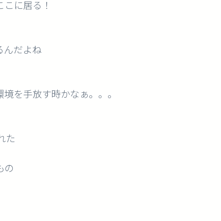
ここに居る！
るんだよね
環境を手放す時かなぁ。。。
れた
もの