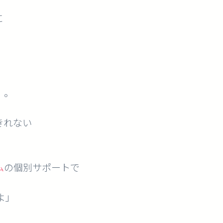
に
。。
きれない
ム
の個別サポートで
よ」