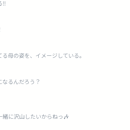
‼️
！
てる母の姿を、イメージしている。
になるんだろう？
緒に沢山したいからねっ🎶