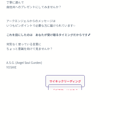
丁寧に選んで
自他共へのプレゼントにしてみませんか？
アークエンジェルからのメッセージは
いつもピンポイントで必要な方に届けられています✨
これを目にしたのは
あなたが受け取るタイミングだからです💕
何気なく使っている言葉に
ちょっと意識を向けて見ませんか？
A.S.G. (Angel Soul Garden)
YOSHIE
サイキックリーディング
「ご予約」はこちら
「お問い合わせ」はこちら