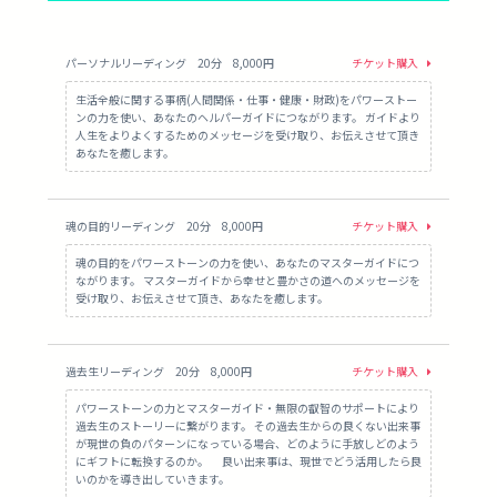
パーソナルリーディング 20分 8,000円
チケット購入
生活全般に関する事柄(人間関係・仕事・健康・財政)をパワーストー
ンの力を使い、あなたのヘルパーガイドにつながります。 ガイドより
人生をよりよくするためのメッセージを受け取り、お伝えさせて頂き
あなたを癒します。
魂の目的リーディング 20分 8,000円
チケット購入
魂の目的をパワーストーンの力を使い、あなたのマスターガイドにつ
ながります。 マスターガイドから幸せと豊かさの道へのメッセージを
受け取り、お伝えさせて頂き、あなたを癒します。
過去生リーディング 20分 8,000円
チケット購入
パワーストーンの力とマスターガイド・無限の叡智のサポートにより
過去生のストーリーに繋がります。 その過去生からの良くない出来事
が現世の負のパターンになっている場合、どのように手放しどのよう
にギフトに転換するのか。 良い出来事は、現世でどう活用したら良
いのかを導き出していきます。