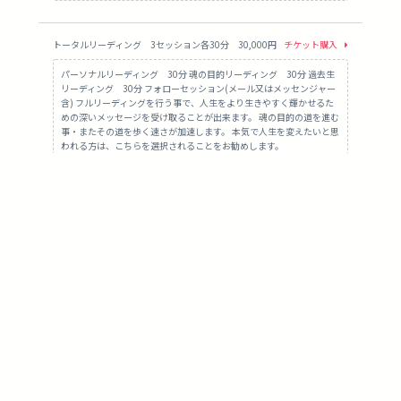
トータルリーディング 3セッション各30分 30,000円
チケット購入
パーソナルリーディング 30分 魂の目的リーディング 30分 過去生
リーディング 30分 フォローセッション(メール又はメッセンジャー
含) フルリーディングを行う事で、人生をより生きやすく輝かせるた
めの深いメッセージを受け取ることが出来ます。 魂の目的の道を進む
事・またその道を歩く速さが加速します。 本気で人生を変えたいと思
われる方は、こちらを選択されることをお勧めします。
体験リーディング 20分 3,000円
チケット購入
サイキックリーディングって 一体どんな物なの？ そんな時は一度体
験してみてください。 パーソナルリーディングによる ガイドから今
あなたに伝えたいメッセージを お伝えさせて頂きます。