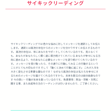
サイキックリーディング
サイキックリーディングでは 色々な悩みに対してメッセージを通訳としてお伝え
します。 通訳とは高次の存在からのメッセージを分かりやすくお伝えするもので
す。 高次の存在は、常にあなたをサポートしてくれているのです。 見えなくて
も、あなたがあなたらしく輝く道に導き続けてくれている あなたが幸せになる方
向に進めるよう、今のあなたに必要なメッセージを送り続けてくれているので
す。 メッセージを受け取ったら、その通りに行動してみる この行動するという
ことがとても大切なのです そして 『動くと決めて行動に起こす』 これが人生を
大きく変化させる重要な鍵なのです！ なぜなら高次の存在は 私たちを幸せにす
るためのメッセージを届けてくれるのですから。 未来を創るのは自分自身なので
す 今の想い・行動が未来を創っているのです。 免責事項：政治・宗教・生死に
関する事、また未成年の方のリーディングは行いませんので、ご了承ください。