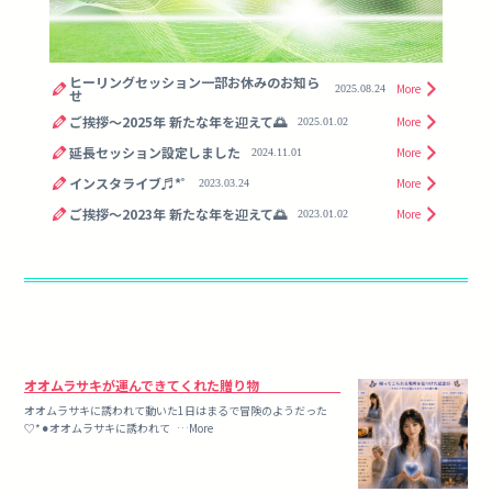
ヒーリングセッション一部お休みのお知ら
More
2025.08.24
せ
ご挨拶〜2025年 新たな年を迎えて🌅
More
2025.01.02
延長セッション設定しました
More
2024.11.01
インスタライブ♬*ﾟ
More
2023.03.24
ご挨拶〜2023年 新たな年を迎えて🌅
More
2023.01.02
オオムラサキが運んできてくれた贈り物
オオムラサキに誘われて動いた1日はまるで冒険のようだった
♡*⚫︎オオムラサキに誘われて …More