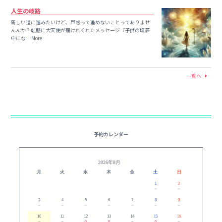
人生の岐路
新しい道に進みたいけど、戸惑って進めないことってありませ
んんか？転期に大天使が届けれくれたメッセージ『子供の頃夢
中にな…More
一覧へ
予約カレンダー
2026年8月
月
火
水
木
金
土
日
1
2
－
－
3
4
5
6
7
8
9
－
－
－
－
－
－
－
10
11
12
13
14
15
16
－
－
○
○
－
○
－