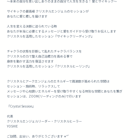
～本来の自分を思い出しありのままの自分で人生を生きる！ 愛とサイキック～
サイキックの最高峰 クリスタルエンジェルのセッションが
あなたに愛と癒しを届けます
人生を変える決断に迫られている時
あなたが本当に必要とするメッセージと愛をガイドから受け取りお伝えします
クリスタルを活用したセッション『サイキックリーディング』
チャクラの状態を診断して乱れたチャクラバランスを
クリスタルの力で整え自己治癒力を高める事で
身体を動かす活力を復活させます
クリスタルを活用したセッション『クリスタルヒーリング』
クリスタルとアークエンジェルのエネルギーで周波数が高められた空間は
セッション・施術時、リラックスして
メッセージや心地良いエネルギーを受け取りやすくなる特別な空間とあなたを繋ぎ
セッションは、ZOOM(リーディングのみ)で行います
『Crystal Session』
代表
クリスタルエンジェルリーダー・クリスタルヒーラー
YOSHIE
ご訪問、出会い、ありがとうございます ∗*ﾟ