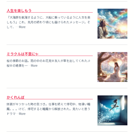
人生を楽しもう
『大海原を航海するように、大船に乗っているように人生を楽
しもう』これ、先月の終わり頃にも届けられたメッセージ。そ
して、…More
ミラクルは不意に✨
桜の季節のお話。雨の中のお花見🌸友人が車を出してくれた🎶
桜🌸の絶景を一…More
かくれんぼ
体調がキツかった時の気づき。仕事を終えて帰宅中、物凄い睡
魔。。。けど、帰宅すると睡魔から解放された。見たいと思う
ドラマ…More