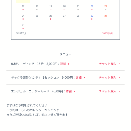
17
18
19
20
21
22
23
○
－
○
○
－
○
－
24
25
26
27
28
29
30
○
－
○
－
－
○
－
31
○
2026年7月
2026年9月
メニュー
体験リーディング 15分 5,000円
：
詳細
チケット購入
チャクラ調整(ハンド) 1セッション 9,000円
：
詳細
チケット購入
エンジェル エナジーカード 4,500円
：
詳細
チケット購入
まずはご予約をされてください
ご予約はこちらのカレンダーからどうぞ
またご連絡いただければ、対応させて頂きます