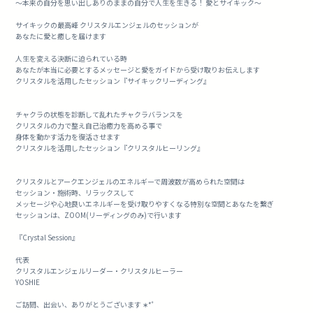
～本来の自分を思い出しありのままの自分で人生を生きる！ 愛とサイキック～
サイキックの最高峰 クリスタルエンジェルのセッションが
あなたに愛と癒しを届けます
人生を変える決断に迫られている時
あなたが本当に必要とするメッセージと愛をガイドから受け取りお伝えします
クリスタルを活用したセッション『サイキックリーディング』
チャクラの状態を診断して乱れたチャクラバランスを
クリスタルの力で整え自己治癒力を高める事で
身体を動かす活力を復活させます
クリスタルを活用したセッション『クリスタルヒーリング』
クリスタルとアークエンジェルのエネルギーで周波数が高められた空間は
セッション・施術時、リラックスして
メッセージや心地良いエネルギーを受け取りやすくなる特別な空間とあなたを繋ぎ
セッションは、ZOOM(リーディングのみ)で行います
『Crystal Session』
代表
クリスタルエンジェルリーダー・クリスタルヒーラー
YOSHIE
ご訪問、出会い、ありがとうございます ∗*ﾟ