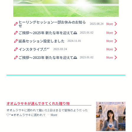
ヒーリングセッション一部お休みのお知ら
More
2025.08.24
せ
ご挨拶〜2025年 新たな年を迎えて🌅
More
2025.01.02
延長セッション設定しました
More
2024.11.01
インスタライブ♬*ﾟ
More
2023.03.24
ご挨拶〜2023年 新たな年を迎えて🌅
More
2023.01.02
オオムラサキが運んできてくれた贈り物
オオムラサキに誘われて動いた1日はまるで冒険のようだった
♡*⚫︎オオムラサキに誘われて …More