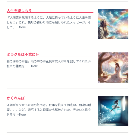
人生を楽しもう
『大海原を航海するように、大船に乗っているように人生を楽
しもう』これ、先月の終わり頃にも届けられたメッセージ。そ
して、…More
ミラクルは不意に✨
桜の季節のお話。雨の中のお花見🌸友人が車を出してくれた🎶
桜🌸の絶景を一…More
かくれんぼ
体調がキツかった時の気づき。仕事を終えて帰宅中、物凄い睡
魔。。。けど、帰宅すると睡魔から解放された。見たいと思う
ドラマ…More