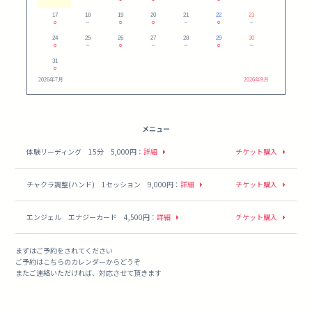
17
18
19
20
21
22
23
○
－
○
○
－
○
－
24
25
26
27
28
29
30
○
－
○
－
－
○
－
31
○
2026年7月
2026年9月
メニュー
体験リーディング 15分 5,000円
：
詳細
チケット購入
チャクラ調整(ハンド) 1セッション 9,000円
：
詳細
チケット購入
エンジェル エナジーカード 4,500円
：
詳細
チケット購入
まずはご予約をされてください
ご予約はこちらのカレンダーからどうぞ
またご連絡いただければ、対応させて頂きます