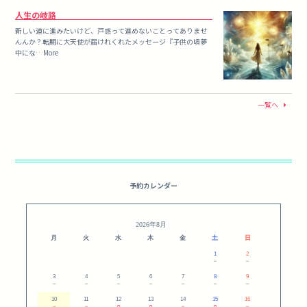
人生の岐路
新しい道に進みたいけど、戸惑って進めないことってありませ
んんか？転期に大天使が届けれくれたメッセージ『子供の頃夢
中にな…More
一覧へ
予約カレンダー
2026年8月
月
火
水
木
金
土
日
1
2
－
－
3
4
5
6
7
8
9
－
－
－
－
－
－
－
10
11
12
13
14
15
16
－
－
○
○
－
○
－