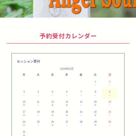
予約受付カレンダー
セッション受付
2026年8月
月
火
水
木
金
土
日
1
2
－
－
3
4
5
6
7
8
9
－
－
－
－
－
－
－
10
11
12
13
14
15
16
○
－
○
○
－
○
－
17
18
19
20
21
22
23
○
－
○
○
－
○
－
24
25
26
27
28
29
30
○
－
○
－
－
○
－
31
○