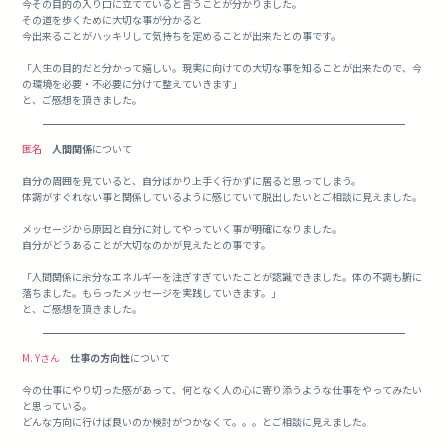
今その目的の入り口に立てていると言うことが分かりました。
その道を歩くために大切な事が分かると
今出来ることがハッキリして気持ちを定めることが出来たとの事です。
「人生の目的だと分かって嬉しい。現実に向けての大切な事を知ることが出来たので、今
の環境を必要・不必要に分けて整えていきます」
と、ご感想を頂きました。
匿名
人間関係
について
自分の周囲を見ていると、自分ばかり上手く行かずに居ると思ってしまう。
体調がすぐれない事と関係しているように感じていて脱出したいとご相談に見えました。
メッセージから原因と自分に対してやっていく事が明確になりました。
自分がどうあることが大切なのかが見えたとの事です。
「人間関係に余分なエネルギーを注ぎすぎていたことが認識できました。体の不調も腑に
落ちました。もらったメッセージを実践していきます。」
と、ご感想を頂きました。
M. Yさん
仕事の方向性
について
今の仕事にやり切った感があって、何となく人の心に寄り添うような仕事をやってみたい
と思っている。
どんな方向に行けば良いのか検討がつかなくて。。。とご相談に見えました。