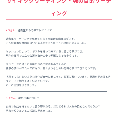
サイキックリーディング・魂の目的リーデ
ィング
Y. Sさん
過去生からのギフト
について
過去生リーディングで見せてもらった素敵な職業のギフト。
そんな素敵な目的が自分にあるのだろうか？とご相談に見えました。
セッションによって、ギフトを持って来ていると信じる事ができ、
現在の仕事での立ち位置が自分の中で明確になったそうです。
メッセージの通りに意識を定めて動き始めてくると
仕事の流れがスムーズになり、驚くような出会いを得る事ができたそうです。
「思ってもいないような変化が自分に起こっている事に驚いています。意識を定めると言
うテーマを掘り下げていきたいです。」
と、ご感想を頂きました。
S. Aさん
夢の仕事
について
自分でお店を持ちたいと言う夢がある。だけどそれは人生の目的なんだろうか？
それを知りたいとご相談に見えました。