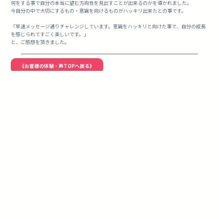
何をする事で自分の本当に望む方向性を見出すことが出来るのかを導かれました。
今自分の中で大切にするもの・意識を向けるものがハッキリ出来たとの事です。
「早速メッセージ通りチャレンジしています。意識をハッキリと向けた事で、自分の成長
を感じられてすごく楽しいです。」
と、ご感想を頂きました。
《お客様の体験・声TOPへ戻る》
サイキックリーディ
「ご予約」はこち
「お問い合わせ」は
ング
ら
こちら