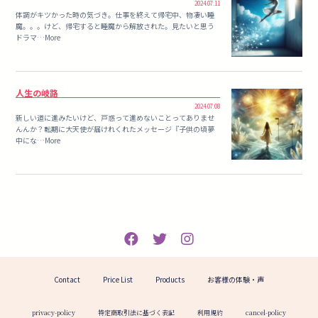
2024.07.11
体調がキツかった時の気づき。仕事を終えて帰宅中、物凄い睡
魔。。。けど、帰宅すると睡魔から解放された。見たいと思う
ドラマ…More
人生の岐路
2024.07.08
新しい道に進みたいけど、戸惑って進めないことってありませ
んんか？転期に大天使が届けれくれたメッセージ『子供の頃夢
中にな…More
Contact
Price List
Products
お客様の体験・声
privacy-policy
特定商取引法に基づく表記
利用規約
cancel-policy