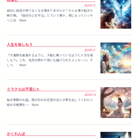
2024.07.31
自分に自信が持てなくなる事ありませんか？そんな事が起きた
時の事。『自分の心を守る』どういう事か、夜になってハッキ
リと分…More
人生を楽しもう
2024.07.17
『大海原を航海するように、大船に乗っているように人生を楽
しもう』これ、先月の終わり頃にも届けられたメッセージ。そ
して、…More
ミラクルは不意に✨
2024.07.14
桜の季節のお話。雨の中のお花見🌸友人が車を出してくれた🎶
桜🌸の絶景を一…More
かくれんぼ