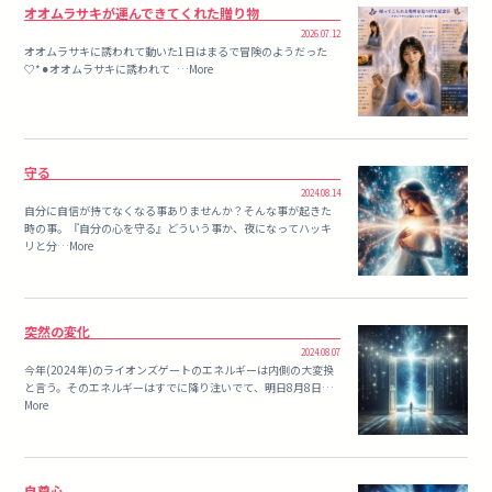
オオムラサキが運んできてくれた贈り物
2026.07.12
オオムラサキに誘われて動いた1日はまるで冒険のようだった
♡*⚫︎オオムラサキに誘われて …More
守る
2024.08.14
自分に自信が持てなくなる事ありませんか？そんな事が起きた
時の事。『自分の心を守る』どういう事か、夜になってハッキ
リと分…More
突然の変化
2024.08.07
今年(2024年)のライオンズゲートのエネルギーは内側の大変換
と言う。そのエネルギーはすでに降り注いでて、明日8月8日…
More
自尊心