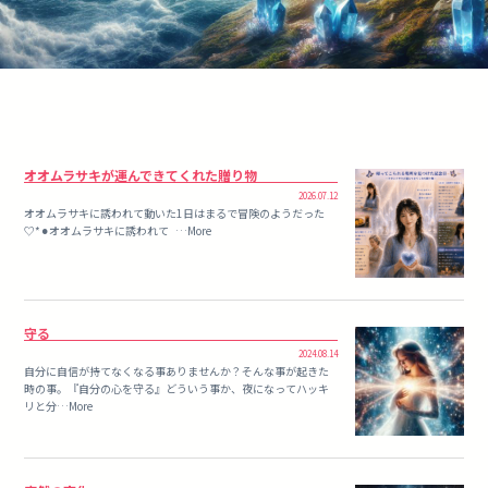
オオムラサキが運んできてくれた贈り物
2026.07.12
オオムラサキに誘われて動いた1日はまるで冒険のようだった
♡*⚫︎オオムラサキに誘われて …More
守る
2024.08.14
自分に自信が持てなくなる事ありませんか？そんな事が起きた
時の事。『自分の心を守る』どういう事か、夜になってハッキ
リと分…More