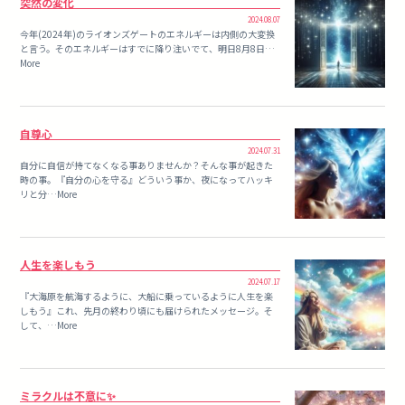
突然の変化
2024.08.07
今年(2024年)のライオンズゲートのエネルギーは内側の大変換
と言う。そのエネルギーはすでに降り注いでて、明日8月8日…
More
自尊心
2024.07.31
自分に自信が持てなくなる事ありませんか？そんな事が起きた
時の事。『自分の心を守る』どういう事か、夜になってハッキ
リと分…More
人生を楽しもう
2024.07.17
『大海原を航海するように、大船に乗っているように人生を楽
しもう』これ、先月の終わり頃にも届けられたメッセージ。そ
して、…More
ミラクルは不意に✨