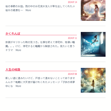
2024.07.14
桜の季節のお話。雨の中のお花見🌸友人が車を出してくれた🎶
桜🌸の絶景を一…More
かくれんぼ
2024.07.11
体調がキツかった時の気づき。仕事を終えて帰宅中、物凄い睡
魔。。。けど、帰宅すると睡魔から解放された。見たいと思う
ドラマ…More
人生の岐路
2024.07.08
新しい道に進みたいけど、戸惑って進めないことってありませ
んんか？転期に大天使が届けれくれたメッセージ『子供の頃夢
中にな…More