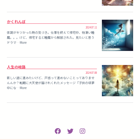
かくれんぼ
2024.07.11
体調がキツかった時の気づき。仕事を終えて帰宅中、物凄い睡
魔。。。けど、帰宅すると睡魔から解放された。見たいと思う
ドラマ…More
人生の岐路
2024.07.08
新しい道に進みたいけど、戸惑って進めないことってありませ
んんか？転期に大天使が届けれくれたメッセージ『子供の頃夢
中にな…More