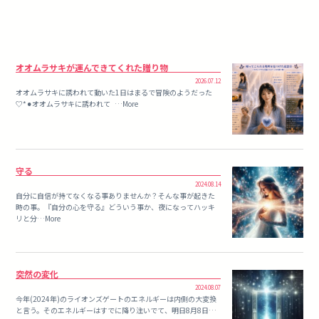
オオムラサキが運んできてくれた贈り物
2026.07.12
オオムラサキに誘われて動いた1日はまるで冒険のようだった
♡*⚫︎オオムラサキに誘われて …More
守る
2024.08.14
自分に自信が持てなくなる事ありませんか？そんな事が起きた
時の事。『自分の心を守る』どういう事か、夜になってハッキ
リと分…More
突然の変化
2024.08.07
今年(2024年)のライオンズゲートのエネルギーは内側の大変換
と言う。そのエネルギーはすでに降り注いでて、明日8月8日…