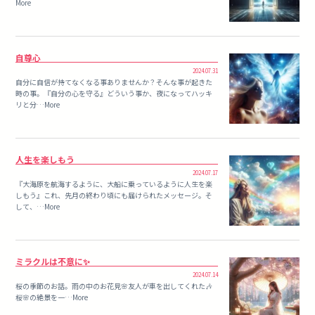
More
自尊心
2024.07.31
自分に自信が持てなくなる事ありませんか？そんな事が起きた
時の事。『自分の心を守る』どういう事か、夜になってハッキ
リと分…More
人生を楽しもう
2024.07.17
『大海原を航海するように、大船に乗っているように人生を楽
しもう』これ、先月の終わり頃にも届けられたメッセージ。そ
して、…More
ミラクルは不意に✨
2024.07.14
桜の季節のお話。雨の中のお花見🌸友人が車を出してくれた🎶
桜🌸の絶景を一…More